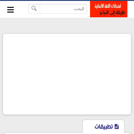
≡
-->
تطبيقات