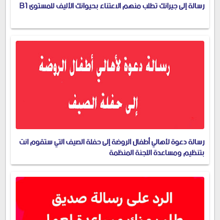
رسالة إلى جيرانك تطلب منهم الاعتناء بحيوانك الأليف للمستوى B1
رسالة دعوة لأهالي أطفال الروضة إلى حفلة الصيف التي ستقوم انت
بتنظيم ومساعدة اللجنة المنظمة