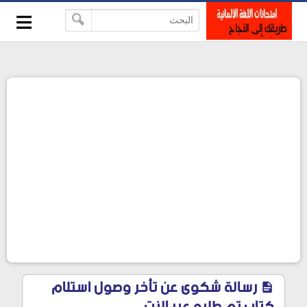
≡
-->
رسالة شكوى عن تأخر وصول استلام