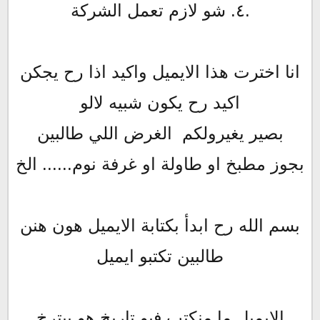
٤. شو لازم تعمل الشركة.
انا اخترت هذا الايميل واكيد اذا رح يجكن
اكيد رح يكون شبيه لالو
بصير يغيرولكم الغرض اللي طالبين
بجوز مطبخ او طاولة او غرفة نوم...... الخ
بسم الله رح ابدأ بكتابة الايميل هون هنن
طالبين تكتبو ايميل
الايميل ما منكتب فيو تاريخ هو بيترخ