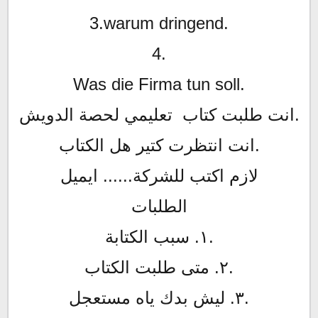
3.warum dringend.
4.
Was die Firma tun soll.
انت طلبت كتاب تعليمي لحصة الدويش.
انت انتظرت كتير هل الكتاب.
لازم اكتب للشركة...... ايميل
الطلبات
١. سبب الكتابة.
٢. متى طلبت الكتاب.
٣. ليش بدك ياه مستعجل.