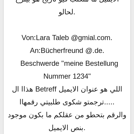
لحالو.
Von:Lara Taleb @gmial.com.
An:Bücherfreund @.de.
Beschwerde "meine Bestellung
Nummer 1234"
هذاا ال Betreff اللي هو عنوان الايميل
ترجمتو شكوى طلبيتي رقمهاا.....
والرقم بتحطو من عقلكم ما بكون موجود
بنص الايميل.