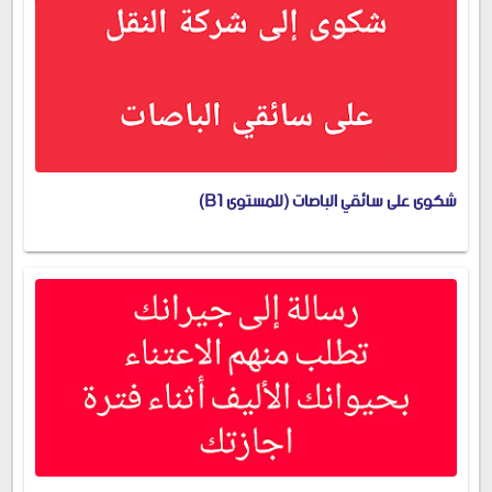
شكوى على سائقي الباصات (للمستوى B1)