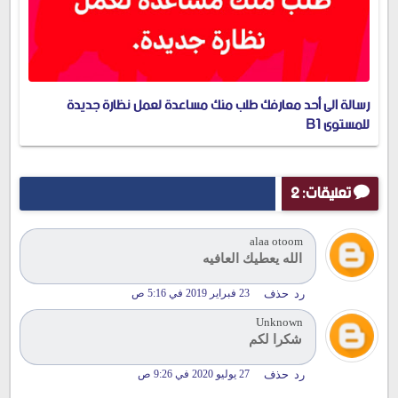
رسالة الى أحد معارفك طلب منك مساعدة لعمل نظارة جديدة
للمستوى B1
تعليقات: 2
alaa otoom
الله يعطيك العافيه
رد
حذف
23 فبراير 2019 في 5:16 ص
Unknown
شكرا لكم
رد
حذف
27 يوليو 2020 في 9:26 ص